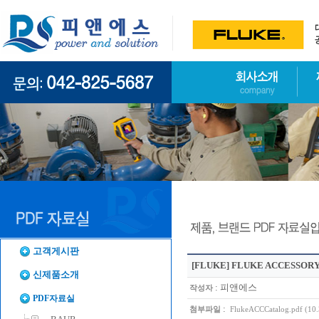
고객게시판
[FLUKE]
FLUKE ACCESSORY 
신제품소개
:
피앤에스
작성자
PDF자료실
:
첨부파일
FlukeACCCatalog.pdf (10