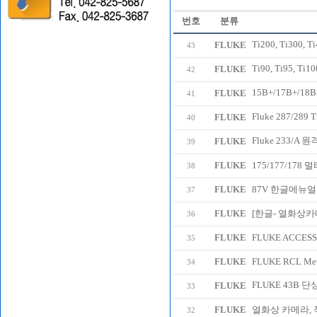
번호
분류
Ti200, Ti30
FLUKE
43
Ti90, Ti95, T
FLUKE
42
15B+/17B+/
FLUKE
41
Fluke 287/2
FLUKE
40
Fluke 233
FLUKE
39
FLUKE
175/177/17
38
FLUKE
87V 한글메뉴얼
37
FLUKE
[한글- 열화상카
36
FLUKE
FLUKE ACCESS
35
FLUKE
FLUKE RCL Me
34
FLUKE 43B
FLUKE
33
FLUKE
열화상 카메라,
32