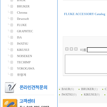
BAUR
BRUKER
Chroma
FLUKE ACCESSORY Catalog
Dewesoft
FLUKE
GRAPHTEC
ISA
IWATSU
KIKUSUI
이름
NOISEKEN
TECHIMP
YOKOGAWA
유량계
BAUR
(6)
BRUKER
(1)
C
IWATSU
(0)
KIKUSUI
(0)