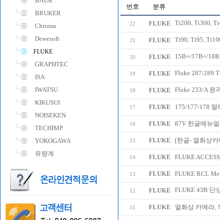
BAUR
번호
분류
BRUKER
Ti200, Ti30
FLUKE
22
Chroma
Dewesoft
Ti90, Ti95, T
FLUKE
21
FLUKE
15B+/17B+/
FLUKE
20
GRAPHTEC
Fluke 287/2
FLUKE
19
ISA
IWATSU
Fluke 233
FLUKE
18
KIKUSUI
FLUKE
175/177/17
17
NOISEKEN
FLUKE
87V 한글메뉴얼
16
TECHIMP
FLUKE
[한글- 열화상카
YOKOGAWA
15
유량계
FLUKE
FLUKE ACCESS
14
FLUKE
FLUKE RCL Me
13
FLUKE 43B
FLUKE
12
FLUKE
열화상 카메라,
11