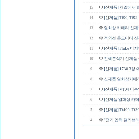
15
[신제품] 저압에서 최
14
[신제품] Ti90, T
13
열화상 카메라 신제
12
적외선 온도미터 신
11
[신제품] Fluke 디
10
전력분석기 신제품 출
9
[신제품] 1730 3
8
신제품 열화상카메라
7
[신제품] VT04 비
6
[신제품 열화상 카메
5
[신제품] Ti400, Ti3
4
"전기 압력 캘리브