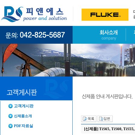
고객게시판
신제품소개
PDF자료실
[신제품] TiS65, TiS60, TiS55