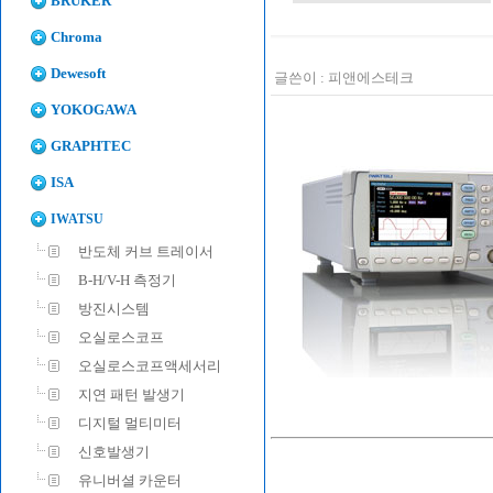
BRUKER
Chroma
Dewesoft
글쓴이 :
피앤에스테크
YOKOGAWA
GRAPHTEC
ISA
IWATSU
반도체 커브 트레이서
B-H/V-H 측정기
방진시스템
오실로스코프
오실로스코프액세서리
지연 패턴 발생기
디지털 멀티미터
신호발생기
유니버셜 카운터