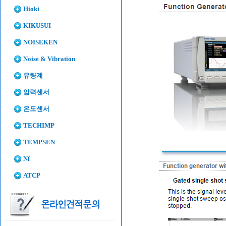
Hioki
KIKUSUI
NOISEKEN
Noise & Vibration
유량계
압력센서
온도센서
TECHIMP
TEMPSEN
Nf
ATCP