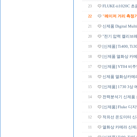
23
FLUKE-ii1020C
22
"레이저 거리 측정기
21
신제품 Digital Multim
20
"전기 압력 캘리브
19
[신제품] Ti400, Ti3
18
[신제품 열화상 카메
17
[신제품] VT04 비
16
신제품 열화상카메라
15
[신제품] 1730 3
14
전력분석기 신제품 출
13
[신제품] Fluke 디
12
적외선 온도미터 신
11
열화상 카메라 신제