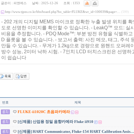
글쓴이 :
피앤에스
날짜 :
2025-12-26
조회 :
1353
http://www.tjpns.co.kr/bbs/board.php?bo_table=FLUKE&wr_id=100039&page=…
(599)
- 202 개의 디지털 MEMS 마이크로 정확한 누출 발생 위치를 확
도로 선명한 이미지를 확인할 수 있습니다. - LeakQ™ 모드:
비용을 추정합니다. - PDQ Mode™: 부분 방전 유형을 식별하
D 플롯을 볼 수 있습니다. - 보고서 출력: 사진 메모, 태그, 주
만들 수 있습니다. - 무게가 1.2kg으로 경량으로 원핸드 오퍼레이션
방수 성능, 2미터 낙하 시험. - 7인치 LCD 터치스크린은 선명
이 쉽습니다
번호
제목
FLUKE-ii1020C 초음파카메라
[신제품] 산업용 정밀 음향카메라 Fluke ii910
[신제품] HART Communicator, Fluke-154 HART Calibration Assis