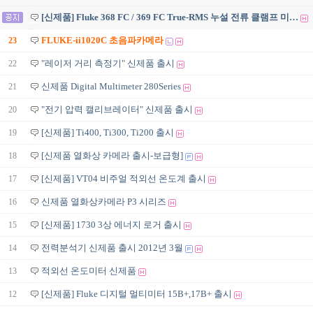
[신제품] Fluke 368 FC / 369 FC True-RMS 누설 전류 클램프 미…
23
FLUKE-ii1020C 초음파카메라
22
"레이저 거리 측정기" 신제품 출시
21
신제품 Digital Multimeter 280Series
20
"전기 압력 캘리브레이터" 신제품 출시
19
[신제품] Ti400, Ti300, Ti200 출시
18
[신제품 열화상 카메라 출시-보급형]
17
[신제품] VT04 비주얼 적외선 온도계 출시
16
신제품 열화상카메라 P3 시리즈
15
[신제품] 1730 3상 에너지 로거 출시
14
전력분석기 신제품 출시 2012년 3월
13
적외선 온도미터 신제품
12
[신제품] Fluke 디지털 멀티미터 15B+,17B+ 출시