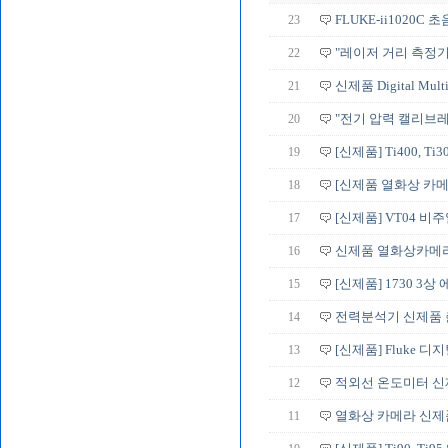
23
FLUKE-ii1020C
22
"레이저 거리 측정기
21
신제품 Digital Multim
20
"전기 압력 캘리브
19
[신제품] Ti400, Ti3
18
[신제품 열화상 카메
17
[신제품] VT04 비
16
신제품 열화상카메라
15
[신제품] 1730 3
14
전력분석기 신제품 출
13
[신제품] Fluke 디
12
적외선 온도미터 신
11
열화상 카메라 신제