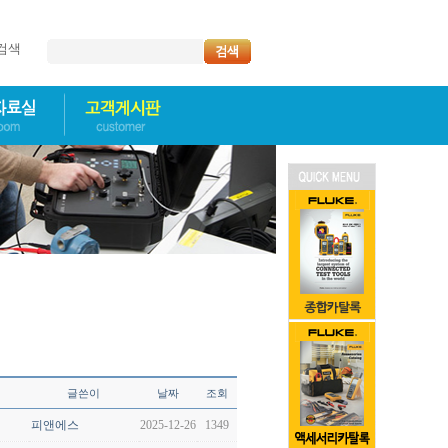
명검색
글쓴이
날짜
조회
피앤에스
2025-12-26
1349